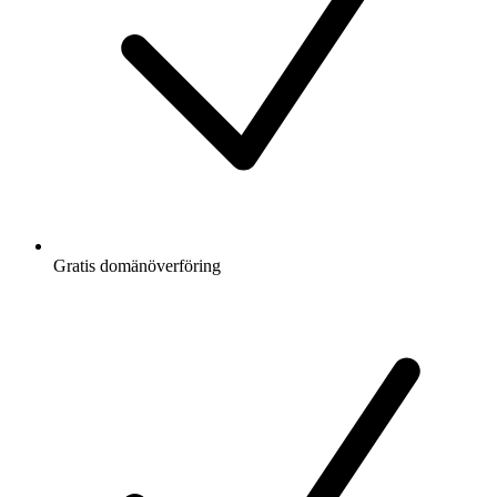
Gratis
domänöverföring