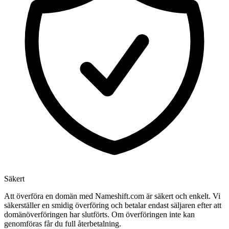
Säkert
Att överföra en domän med Nameshift.com är säkert och enkelt. Vi
säkerställer en smidig överföring och betalar endast säljaren efter att
domänöverföringen har slutförts. Om överföringen inte kan
genomföras får du full återbetalning.