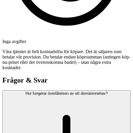
Inga avgifter
Våra tjänster är helt kostnadsfria för köpare. Det är säljaren som
betalar vår provision. Du betalar endast köpesumman (antingen köp-
nu-priset eller det överenskomna budet) – utan några extra
kostnader.
Frågor & Svar
Hur fungerar överlåtelsen av ett domäninnehav?